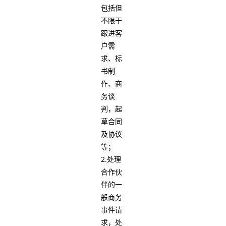
包括但
不限于
跟进客
户需
求、标
书制
作、商
务谈
判，起
草合同
及协议
等；
2.处理
合作伙
伴的一
般商务
事件请
求，处