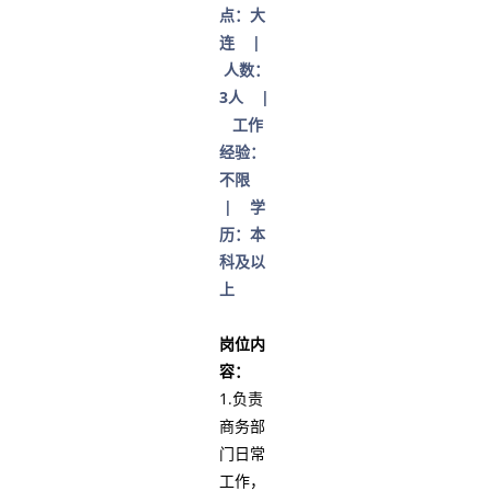
点：大
连 |
人数：
3人 |
工作
经验：
不限
| 学
历：本
科及以
上
岗位内
容：
1.负责
商务部
门日常
工作，